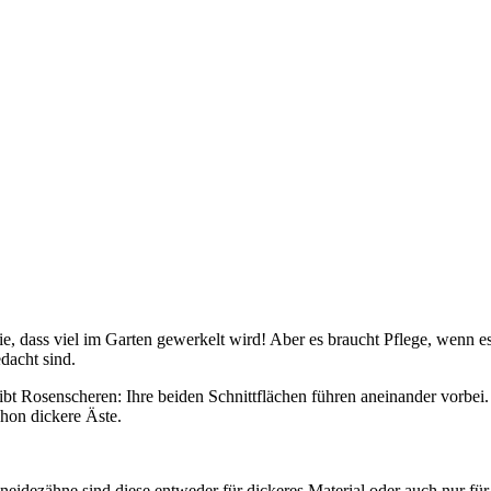
ie, dass viel im Garten gewerkelt wird! Aber es braucht Pflege, wenn es
dacht sind.
gibt Rosenscheren: Ihre beiden Schnittflächen führen aneinander vorbei
chon dickere Äste.
hneidezähne sind diese entweder für dickeres Material oder auch nur 