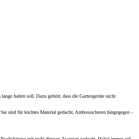
 lange halten soll. Dazu gehört, dass die Gartengeräte nicht
. Sie sind für leichtes Material gedacht. Ambossscheren hingegegen –
für Buchsbäume mit recht dünnen Zweigen gedacht. Dabei immer auf