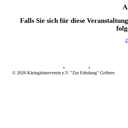
A
Falls Sie sich für diese Veranstaltun
fol
Z
Datenschutz
•
Impressum
•
© 2026 Kleingärtnerverein e.V. "Zur Erholung" Gröbers